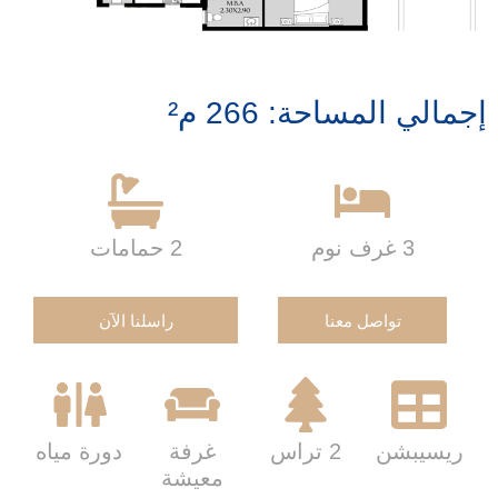
إجمالي المساحة: 266 م²
3 غرف نوم
2 حمامات
تواصل معنا
راسلنا الآن
ريسيبشن
2 تراس
غرفة
دورة مياه
معيشة